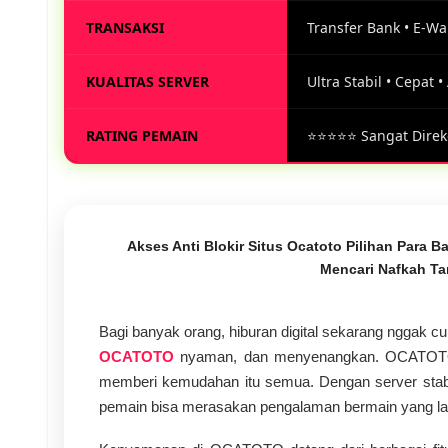
TRANSAKSI
Transfer Bank • E-Wal
KUALITAS SERVER
Ultra Stabil • Cepat •
RATING PEMAIN
⭐⭐⭐⭐⭐ Sangat Dire
Akses Anti Blokir Situs Ocatoto Pilihan Para 
Mencari Nafkah T
Bagi banyak orang, hiburan digital sekarang nggak 
OCATOTO
nyaman, dan menyenangkan. OCATOTO ha
memberi kemudahan itu semua. Dengan server stabil
pemain bisa merasakan pengalaman bermain yang la