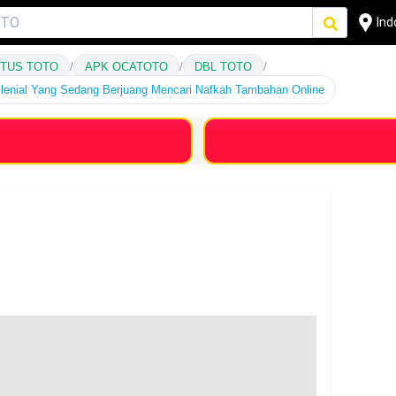
Ind
ITUS TOTO
/
APK OCATOTO
/
DBL TOTO
/
illenial Yang Sedang Berjuang Mencari Nafkah Tambahan Online