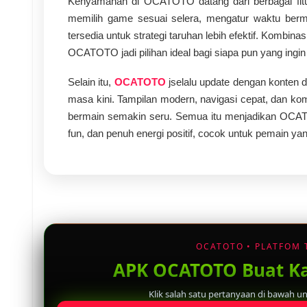
Kenyamanan di OCATOTO datang dari berbagai fitu
memilih game sesuai selera, mengatur waktu berm
tersedia untuk strategi taruhan lebih efektif. Kombin
OCATOTO jadi pilihan ideal bagi siapa pun yang ingin h
Selain itu,
OCATOTO
jselalu update dengan konten da
masa kini. Tampilan modern, navigasi cepat, dan 
bermain semakin seru. Semua itu menjadikan OCATO
fun, dan penuh energi positif, cocok untuk pemain yan
OCATOTO • PLATFOM
APK OCATOTO Buat K
Klik salah satu pertanyaan di bawah