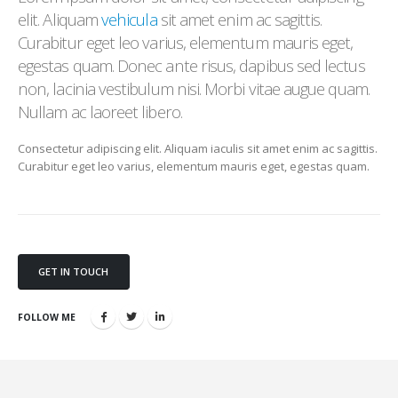
elit. Aliquam
vehicula
sit amet enim ac sagittis.
Curabitur eget leo varius, elementum mauris eget,
egestas quam. Donec ante risus, dapibus sed lectus
non, lacinia vestibulum nisi. Morbi vitae augue quam.
Nullam ac laoreet libero.
Consectetur adipiscing elit. Aliquam iaculis sit amet enim ac sagittis.
Curabitur eget leo varius, elementum mauris eget, egestas quam.
GET IN TOUCH
FOLLOW ME